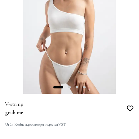
V-string
grab me
Ürün Kodu
:
2400020030100402021VST