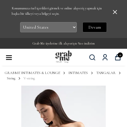
Konumunuza özel içerikleri görmek ve online alışveriş yapmak için
başka bir ülkeyi veya bölgeyi seçin.
Devam
Grab Me üyelerine ilk alışverişte %10 indirim
0
GRABME INTIMATES & LOUNGE
INTIMATES
TANGALAR
String
V-string