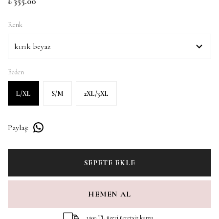
₺ 355.00
Renk
Beden
L/XL
S/M
2XL/3XL
Paylaş
:
SEPETE EKLE
HEMEN AL
1500 TL üzeri ücretsiz kargo