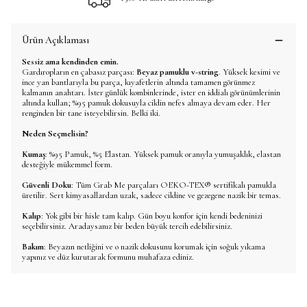
Ürün Açıklaması
Sessiz ama kendinden emin.
Gardıropların en çabasız parçası:
Beyaz pamuklu v-string
. Yüksek kesimi ve
ince yan bantlarıyla bu parça, kıyafetlerin altında tamamen görünmez
kalmanın anahtarı. İster günlük kombinlerinde, ister en iddialı görünümlerinin
altında kullan; %95 pamuk dokusuyla cildin nefes almaya devam eder. Her
renginden bir tane isteyebilirsin. Belki iki.
Neden Seçmelisin?
Kumaş
: %95 Pamuk, %5 Elastan. Yüksek pamuk oranıyla yumuşaklık, elastan
desteğiyle mükemmel form.
Güvenli
Doku
: Tüm Grab Me parçaları OEKO-TEX® sertifikalı pamukla
üretilir. Sert kimyasallardan uzak, sadece cildine ve gezegene nazik bir temas.
Kalıp
: Yok gibi bir hisle tam kalıp. Gün boyu konfor için kendi bedeninizi
seçebilirsiniz. Aradaysanız bir beden büyük tercih edebilirsiniz.
Bakım
: Beyazın netliğini ve o nazik dokusunu korumak için soğuk yıkama
yapınız ve düz kurutarak formunu muhafaza ediniz.