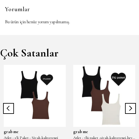
Yorumlar
Bu ürün için henüz yorum yapılmamış.
Çok Satanlar
grab me
grab me
Atlet - 2'li Paket - Siyah,kahverengi
Atlet - 3'lü paket -siyah,kahverengi,beyaz