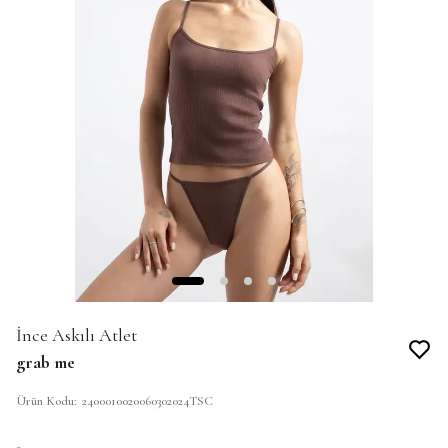
İnce Askılı Atlet
grab me
Ürün Kodu
:
2400010020060302024TSC