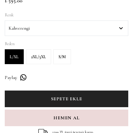
₺ 595.00
Renk
Beden
L/XL
2XL/3XL
S/M
Paylaş
:
SEPETE EKLE
HEMEN AL
1500 TL üzeri ücretsiz kargo