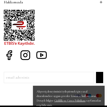
Hakkımızda
Alışveriş deneyiminizi iyileştirmek için yasal
düzenlemelere uygun çerezler (cookies) kullanıyoruz.
Detaylı bilgiye
Gizlilik ve Çerez Politikası
sayfamızdan
erişebilirsiniz.