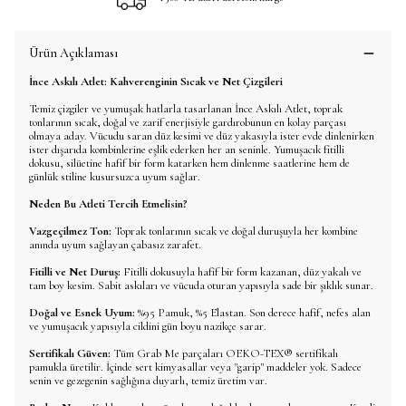
Ürün Açıklaması
İnce Askılı Atlet: Kahverenginin Sıcak ve Net Çizgileri
Temiz çizgiler ve yumuşak hatlarla tasarlanan İnce Askılı Atlet, toprak
tonlarının sıcak, doğal ve zarif enerjisiyle gardırobunun en kolay parçası
olmaya aday. Vücudu saran düz kesimi ve düz yakasıyla ister evde dinlenirken
ister dışarıda kombinlerine eşlik ederken her an seninle. Yumuşacık fitilli
dokusu, silüetine hafif bir form katarken hem dinlenme saatlerine hem de
günlük stiline kusursuzca uyum sağlar.
Neden Bu Atleti Tercih Etmelisin?
Vazgeçilmez Ton:
Toprak tonlarının sıcak ve doğal duruşuyla her kombine
anında uyum sağlayan çabasız zarafet.
Fitilli ve Net Duruş:
Fitilli dokusuyla hafif bir form kazanan, düz yakalı ve
tam boy kesim. Sabit askıları ve vücuda oturan yapısıyla sade bir şıklık sunar.
Doğal ve Esnek Uyum:
%95 Pamuk, %5 Elastan. Son derece hafif, nefes alan
ve yumuşacık yapısıyla cildini gün boyu nazikçe sarar.
Sertifikalı Güven:
Tüm Grab Me parçaları OEKO-TEX® sertifikalı
pamukla üretilir. İçinde sert kimyasallar veya "garip" maddeler yok. Sadece
senin ve gezegenin sağlığına duyarlı, temiz üretim var.