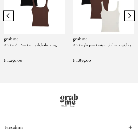
grab me
grab me
Atlet - 2'li Paket - Siyah,kahverengi
Atlet - 3'lü paket -siyah,kahverengi,beyaz
₺ 1,250.00
₺ 1,875.00
Hesabım