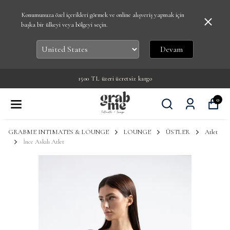
Konumunuza özel içerikleri görmek ve online alışveriş yapmak için
başka bir ülkeyi veya bölgeyi seçin.
Devam
Grab Me üyelerine ilk alışverişte %10 indirim
0
GRABME INTIMATES & LOUNGE
LOUNGE
ÜSTLER
Atlet
İnce Askılı Atlet