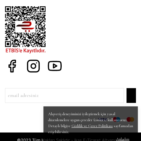
Alışveriş deneyiminizi iyileştirmek için yasal
düzenlemelere uygun çerezler (cookies) kullanıyoruz.
Detaylı bilgiye
Gizlilik ve Çerez Politikası
sayfamızdan
erişebilirsiniz.
Anladım
©2023 Tüm Hakları Saklıdır - ikas E-Ticaret
Altyapısı ile