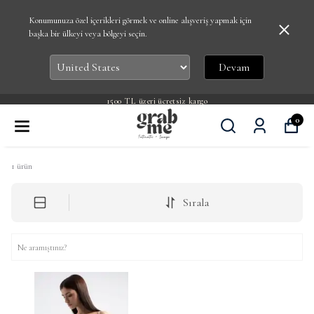
Konumunuza özel içerikleri görmek ve online alışveriş yapmak için
başka bir ülkeyi veya bölgeyi seçin.
Devam
1500 TL üzeri ücretsiz kargo
0
1
ürün
Sırala