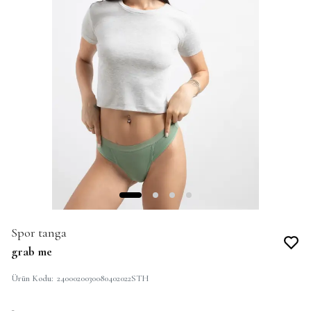
Spor tanga
grab me
Ürün Kodu
:
2400020030080402022STH