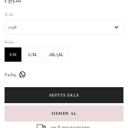
₺ 375.00
Renk
Beden
S/M
L/XL
2XL/3XL
Paylaş
:
SEPETE EKLE
HEMEN AL
1500 TL üzeri ücretsiz kargo