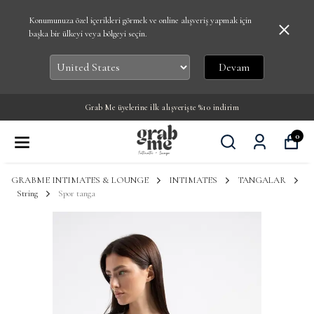
Konumunuza özel içerikleri görmek ve online alışveriş yapmak için
başka bir ülkeyi veya bölgeyi seçin.
Devam
Grab Me üyelerine ilk alışverişte %10 indirim
0
GRABME INTIMATES & LOUNGE
INTIMATES
TANGALAR
String
Spor tanga