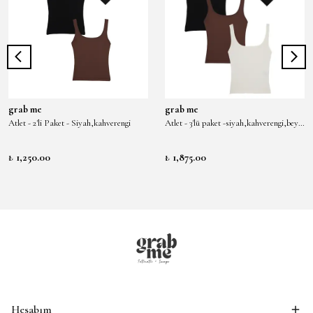
grab me
grab me
Atlet - 2'li Paket - Siyah,kahverengi
Atlet - 3'lü paket -siyah,kahverengi,beyaz
₺ 1,250.00
₺ 1,875.00
Hesabım