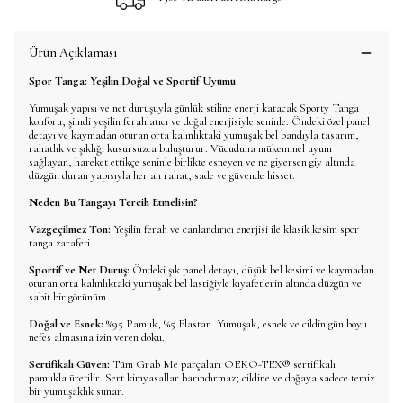
Ürün Açıklaması
Spor Tanga: Yeşilin Doğal ve Sportif Uyumu
Yumuşak yapısı ve net duruşuyla günlük stiline enerji katacak Sporty Tanga
konforu, şimdi yeşilin ferahlatıcı ve doğal enerjisiyle seninle. Öndeki özel panel
detayı ve kaymadan oturan orta kalınlıktaki yumuşak bel bandıyla tasarım,
rahatlık ve şıklığı kusursuzca buluşturur. Vücuduna mükemmel uyum
sağlayan, hareket ettikçe seninle birlikte esneyen ve ne giyersen giy altında
düzgün duran yapısıyla her an rahat, sade ve güvende hisset.
Neden Bu Tangayı Tercih Etmelisin?
Vazgeçilmez Ton:
Yeşilin ferah ve canlandırıcı enerjisi ile klasik kesim spor
tanga zarafeti.
Sportif ve Net Duruş:
Öndeki şık panel detayı, düşük bel kesimi ve kaymadan
oturan orta kalınlıktaki yumuşak bel lastiğiyle kıyafetlerin altında düzgün ve
sabit bir görünüm.
Doğal ve Esnek:
%95 Pamuk, %5 Elastan. Yumuşak, esnek ve cildin gün boyu
nefes almasına izin veren doku.
Sertifikalı Güven:
Tüm Grab Me parçaları OEKO-TEX® sertifikalı
pamukla üretilir. Sert kimyasallar barındırmaz; cildine ve doğaya sadece temiz
bir yumuşaklık sunar.