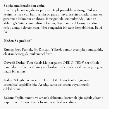
Sessiz ama kendinden emin.
Gardıropların en çabasız parçası:
Yeşil pamuklu v-string
. Yüksek
kesimi ve ince yan bantlarıyla bu parça, kıyafetlerin altında tamamen
görünmez kalmanın anahtarı. İster günlük kombinlerinde, ister en
iddialı görünümlerinin altında kullan; %95 pamuk dokusuyla cildin
nefes almaya devam eder. Her renginden bir tane isteyebilirsin. Belki
iki.
Neden Seçmelisin?
Kumaş:
%95 Pamuk, %5 Elastan. Yüksek pamuk oranıyla yumuşaklık,
elastan desteğiyle mükemmel form.
Güvenli Doku:
Tüm Grab Me parçaları OEKO-TEX® sertifikalı
pamukla üretilir. Sert kimyasallardan uzak, sadece cildine ve gezegene
nazik bir temas.
Kalıp:
Yok gibi bir hisle tam kalıp. Gün boyu konfor için kendi
bedeninizi seçebilirsiniz. Aradaysanız bir beden büyük tercih
edebilirsiniz.
Bakım:
Yeşilin tonunu ve o nazik dokusunu korumak için soğuk yıkama
yapınız ve düz kurutarak formunu muhafaza ediniz.