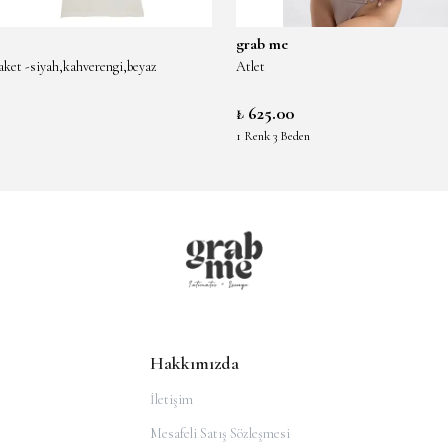
grab me
 paket -siyah,kahverengi,beyaz
Atlet
₺ 625.00
1 Renk 3 Beden
Hakkımızda
İletişim
Mesafeli Satış Sözleşmesi