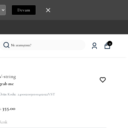
Devam
0
V-string
grab me
Ürün Kodu
:
2400020030100402022VST
₺ 355.00
Renk