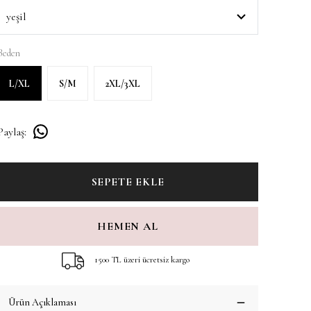
Beden
L/XL
S/M
2XL/3XL
Paylaş
:
SEPETE EKLE
HEMEN AL
1500 TL üzeri ücretsiz kargo
Ürün Açıklaması