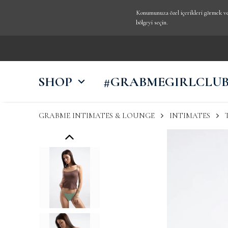
Konumunuza özel içerikleri görmek ve 
bölgeyi seçin.
SHOP
#GRABMEGIRLCLU
GRABME INTIMATES & LOUNGE
INTIMATES