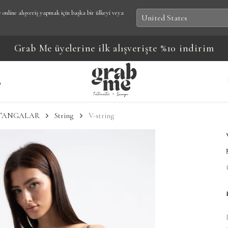
online alışveriş yapmak için başka bir ülkeyi veya
Grab Me üyelerine ilk alışverişte %10 indirim
B
TANGALAR
String
V-string