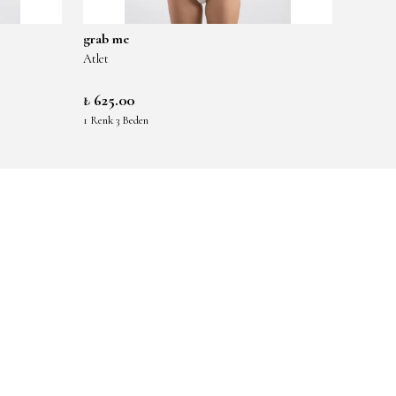
grab me
grab m
Atlet
Atlet
₺ 625.00
₺ 625.
1 Renk 3 Beden
1 Renk 3 