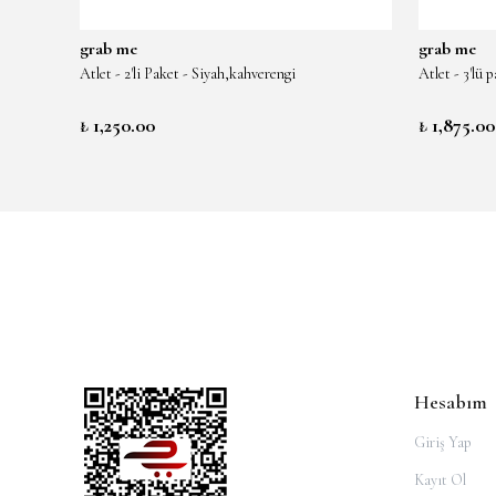
grab me
grab me
Atlet - 2'li Paket - Siyah,kahverengi
Atlet - 3'lü
₺ 1,250.00
₺ 1,875.00
Hesabım
Giriş Yap
Kayıt Ol