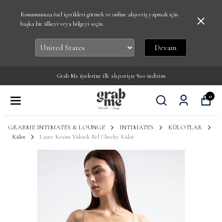
Konumunuza özel içerikleri görmek ve online alışveriş yapmak için
başka bir ülkeyi veya bölgeyi seçin.
Devam
Grab Me üyelerine ilk alışverişte %10 indirim
0
GRABME INTIMATES & LOUNGE
INTIMATES
KÜLOTLAR
Külot
Lazer Kesim Yüksek Bel Cheeky Külot