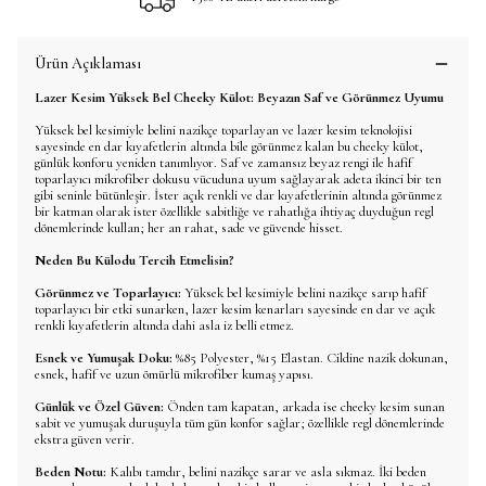
Ürün Açıklaması
Lazer Kesim Yüksek Bel Cheeky Külot: Beyazın Saf ve Görünmez Uyumu
Yüksek bel kesimiyle belini nazikçe toparlayan ve lazer kesim teknolojisi
sayesinde en dar kıyafetlerin altında bile görünmez kalan bu cheeky külot,
günlük konforu yeniden tanımlıyor. Saf ve zamansız beyaz rengi ile hafif
toparlayıcı mikrofiber dokusu vücuduna uyum sağlayarak adeta ikinci bir ten
gibi seninle bütünleşir. İster açık renkli ve dar kıyafetlerinin altında görünmez
bir katman olarak ister özellikle sabitliğe ve rahatlığa ihtiyaç duyduğun regl
dönemlerinde kullan; her an rahat, sade ve güvende hisset.
Neden Bu Külodu Tercih Etmelisin?
Görünmez ve Toparlayıcı:
Yüksek bel kesimiyle belini nazikçe sarıp hafif
toparlayıcı bir etki sunarken, lazer kesim kenarları sayesinde en dar ve açık
renkli kıyafetlerin altında dahi asla iz belli etmez.
Esnek ve Yumuşak Doku:
%85 Polyester, %15 Elastan. Cildine nazik dokunan,
esnek, hafif ve uzun ömürlü mikrofiber kumaş yapısı.
Günlük ve Özel Güven:
Önden tam kapatan, arkada ise cheeky kesim sunan
sabit ve yumuşak duruşuyla tüm gün konfor sağlar; özellikle regl dönemlerinde
ekstra güven verir.
Beden Notu:
Kalıbı tamdır, belini nazikçe sarar ve asla sıkmaz. İki beden