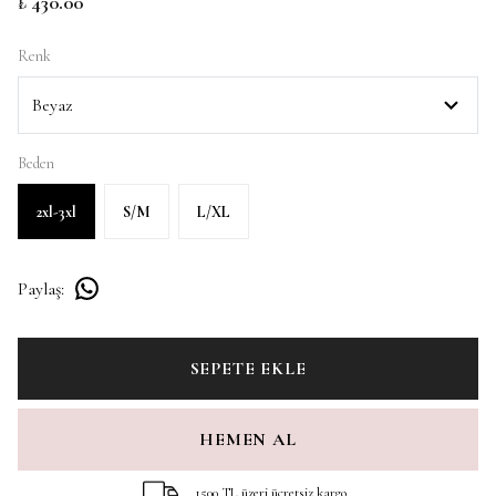
₺ 430.00
Renk
Beden
2xl-3xl
S/M
L/XL
Paylaş
:
SEPETE EKLE
HEMEN AL
1500 TL üzeri ücretsiz kargo