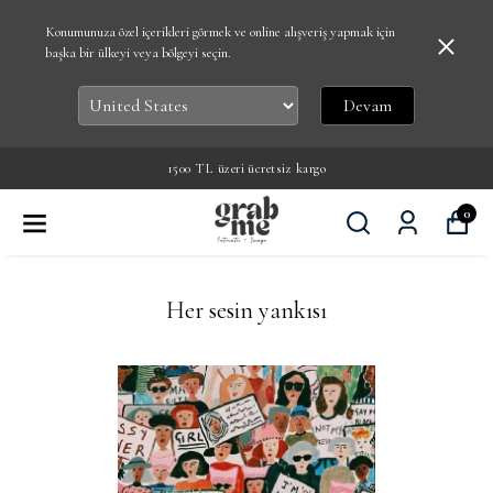
Konumunuza özel içerikleri görmek ve online alışveriş yapmak için
başka bir ülkeyi veya bölgeyi seçin.
Devam
Grab Me üyelerine ilk alışverişte %10 indirim
0
Her sesin yankısı