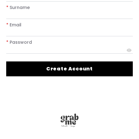
*
Surname
*
Email
*
Password
Create Account